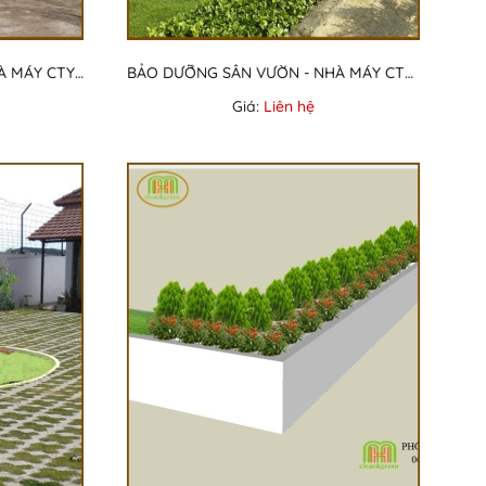
THI CÔNG CÔNG TRÌNH - NHÀ MÁY CTY 3 KING
BẢO DƯỠNG SÂN VƯỜN - NHÀ MÁY CTY NHẬT TÂN
Giá:
Liên hệ