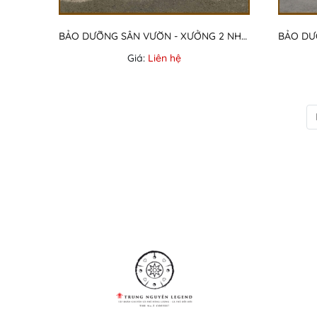
BẢO DƯỠNG SÂN VƯỜN - XƯỞNG 2 NHÀ MÁY CTY UMC NHẬT BẢN
Giá:
Liên hệ