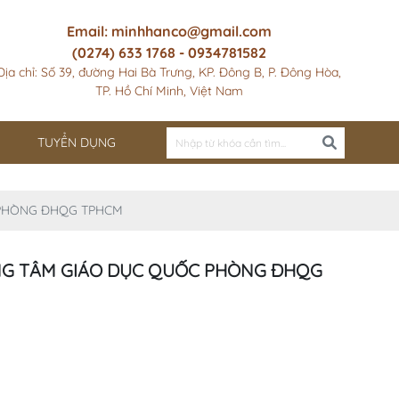
Email: minhhanco@gmail.com
(0274) 633 1768 - 0934781582
Địa chỉ: Số 39, đường Hai Bà Trưng, KP. Đông B, P. Đông Hòa,
TP. Hồ Chí Minh, Việt Nam
TUYỂN DỤNG
 PHÒNG ĐHQG TPHCM
NG TÂM GIÁO DỤC QUỐC PHÒNG ĐHQG