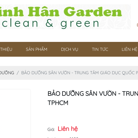
 THIỆU
SẢN PHẨM
DỊCH VỤ
TIN TỨC
LIÊN HỆ
 DƯỠNG
BẢO DƯỠNG SÂN VƯỜN - TRUNG TÂM GIÁO DỤC QUỐC
BẢO DƯỠNG SÂN VƯỜN - TRU
TPHCM
Liên hệ
Giá: