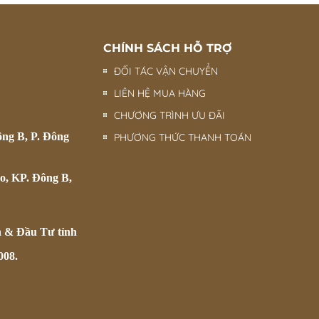
CHÍNH SÁCH HỖ TRỢ
ĐỐI TÁC VẬN CHUYỂN
LIÊN HỆ MUA HÀNG
CHƯƠNG TRÌNH ƯU ĐÃI
ông B, P. Đông
PHƯƠNG THỨC THANH TOÁN
o, KP. Đông B,
h & Đầu Tư tỉnh
008.