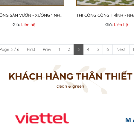
BẢO DƯỠNG SÂN VƯỜN - XƯỞNG 1 NHÀ MÁY CTY UMC NHẬT BẢN
Giá:
Liên hệ
Giá:
Liên hệ
Page 3 / 6
First
Prev
1
2
3
4
5
6
Next
KHÁCH HÀNG THÂN THIẾT
clean & green