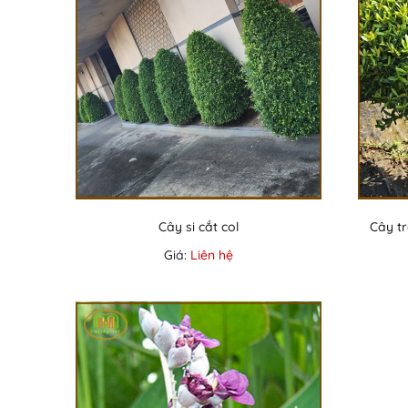
Cây si cắt col
Cây tr
Giá:
Liên hệ