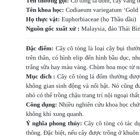
Tên thường gọi:
Cô tòng lá đốm, cây vàng b
Tên khoa học:
Codiaeum variegatum ‘Gold
Họ thực vật:
Euphorbiaceae (họ Thầu dầu)
Nguồn gốc xuất xứ :
Malaysia, đảo Thái Bìn
Đặc điểm:
Cây cô tòng là loại cây bụi thư
trên thân, có hình elip đến hình bầu dục,
trắng sữa hay màu vàng. Chùm hoa mọc từ nác
Mục đích :
Cây cô tòng lá đốm thường được 
không gian sinh động và nổi bật. Nó cũng đ
nhỏ có thể trồng chậu trang trí nội ngoại th
Công dụng:
Nhiều nghiên cứu khoa học chứng
không khí xung quanh.
Ý nghĩa phong thủy:
Cây cô tòng có tác dụ
thông. Đặc biệt, nếu cây được trồng ở khuôn 