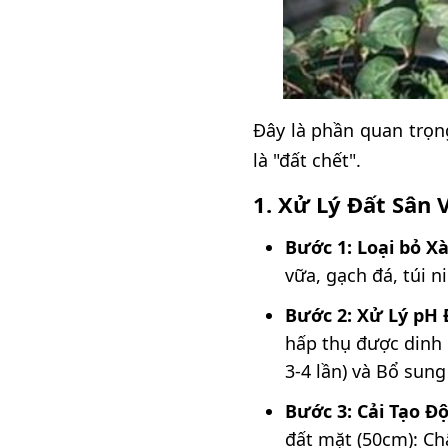
Đây là phần quan trọn
là "đất chết".
1. Xử Lý Đất Sân 
Bước 1: Loại bỏ X
vữa, gạch đá, túi n
Bước 2: Xử Lý pH 
hấp thụ được dinh d
3-4 lần) và Bổ sun
Bước 3: Cải Tạo Độ
đất mặt (50cm): Ch