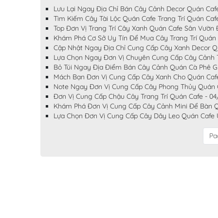
Lưu Lại Ngay Địa Chỉ Bán Cây Cảnh Decor Quán Caf
Tìm Kiếm Cây Tài Lộc Quán Cafe Trang Trí Quán Caf
Top Đơn Vị Trang Trí Cây Xanh Quán Cafe Sân Vườn
Khám Phá Cơ Sở Uy Tín Để Mua Cây Trang Trí Quán
Cập Nhật Ngay Địa Chỉ Cung Cấp Cây Xanh Decor Q
Lựa Chọn Ngay Đơn Vị Chuyên Cung Cấp Cây Cảnh Tr
Bỏ Túi Ngay Địa Điểm Bán Cây Cảnh Quán Cà Phê G
Mách Bạn Đơn Vị Cung Cấp Cây Xanh Cho Quán Caf
Note Ngay Đơn Vị Cung Cấp Cây Phong Thủy Quán C
Đơn Vị Cung Cấp Chậu Cây Trang Trí Quán Cafe - 0
Khám Phá Đơn Vị Cung Cấp Cây Cảnh Mini Để Bàn Q
Lựa Chọn Đơn Vị Cung Cấp Cây Dây Leo Quán Cafe U
Pa