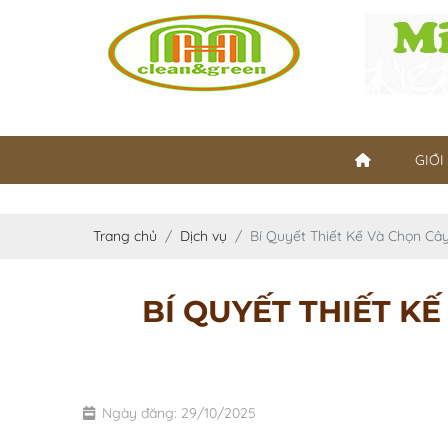
GIỚI
Trang chủ
Dịch vụ
Bí Quyết Thiết Kế Và Chọn C
BÍ QUYẾT THIẾT K
Ngày đăng: 29/10/2025