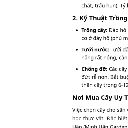
chát, trấu hun). Tỷ
2. Kỹ Thuật Trồn
Trồng cây:
Đào hố t
cơ ở đáy hố (phủ mộ
Tưới nước:
Tưới đẫ
nắng rất nóng, cần
Chống đỡ:
Các cây 
đứt rễ non. Bắt bu
thân cây trong 6-1
Nơi Mua Cây Uy T
Việc chọn cây cho sân 
học thực vật. Đặc biệ
Hân (Minh Hân Garden)