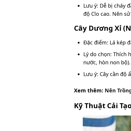
Lưu ý: Dễ bị cháy 
độ Clo cao. Nên sử
Cây Dương Xỉ (N
Đặc điểm: Lá kép đặ
Lý do chọn: Thích 
nước, hòn non bộ). 
Lưu ý: Cây cần độ 
Xem thêm:
Nên Trồng
Kỹ Thuật Cải Tạ