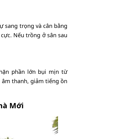
sự sang trọng và cân bằng
h cực. Nếu trồng ở sân sau
chặn phần lớn bụi mịn từ
g âm thanh, giảm tiếng ồn
hà Mới