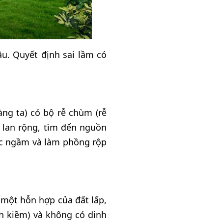
ậu. Quyết định sai lầm có
àng ta) có bộ rễ chùm (rễ
 lan rộng, tìm đến nguồn
c ngầm và làm phồng rộp
 một hỗn hợp của đất lấp,
nh kiềm) và không có dinh