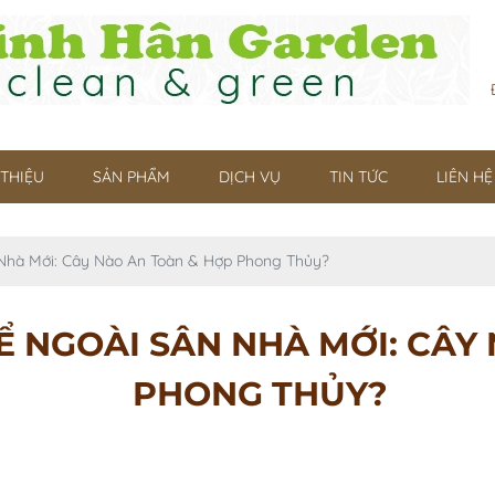
 THIỆU
SẢN PHẨM
DỊCH VỤ
TIN TỨC
LIÊN HỆ
Nhà Mới: Cây Nào An Toàn & Hợp Phong Thủy?
 NGOÀI SÂN NHÀ MỚI: CÂY
PHONG THỦY?