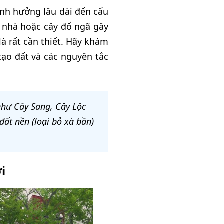
ảnh hưởng lâu dài đến cấu
g nhà hoặc cây đổ ngã gây
là rất cần thiết. Hãy khám
tạo đất và các nguyên tắc
 như Cây Sang, Cây Lộc
ất nền (loại bỏ xà bần)
i