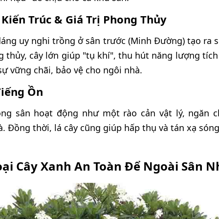
Kiến Trúc & Giá Trị Phong Thủy
dáng uy nghi trồng ở sân trước (Minh Đường) tạo ra 
g thủy, cây lớn giúp "tụ khí", thu hút năng lượng tíc
sự vững chãi, bảo vệ cho ngôi nhà.
Tiếng Ồn
rồng sân hoạt động như một rào cản vật lý, ngăn 
. Đồng thời, lá cây cũng giúp hấp thụ và tán xạ són
oại Cây Xanh An Toàn Để Ngoài Sân N