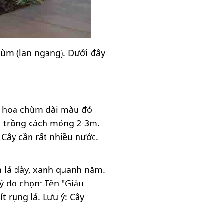
hùm (lan ngang). Dưới đây
, hoa chùm dài màu đỏ
ếu trồng cách móng 2-3m.
 Cây cần rất nhiều nước.
n lá dày, xanh quanh năm.
Lý do chọn: Tên "Giàu
t rụng lá. Lưu ý: Cây