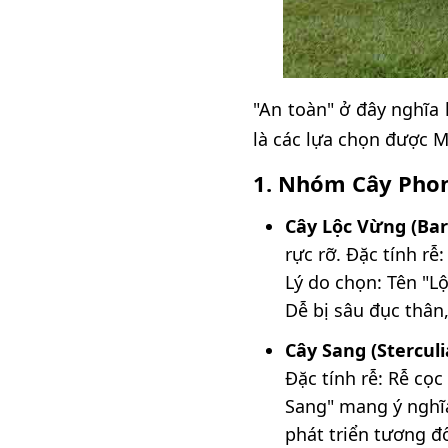
"An toàn" ở đây nghĩa 
là các lựa chọn được 
1. Nhóm Cây Phon
Cây Lộc Vừng (Bar
rực rỡ. Đặc tính r
Lý do chọn: Tên "Lộ
Dễ bị sâu đục thân,
Cây Sang (Sterculi
Đặc tính rễ: Rễ cọ
Sang" mang ý nghĩa 
phát triển tương đ