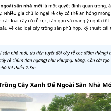
 ngoài sân nhà mới
là một quyết định quan trọng, 
y. Nhiều gia chủ lo ngại rễ cây có thể ăn hỏng món
 các loại cây có rễ cọc, tán gọn và mang ý nghĩa tốt 
âu về các loại cây trồng sân phù hợp, kỹ thuật cải 
i sân nhà mới, ưu tiên tuyệt đối cây rễ cọc (đâm thẳng)
cây rễ chùm (lan ngang) như Phượng, Bàng. Cần cải tạo đ
hà tối thiểu 2-3m.
 Trồng Cây Xanh Để Ngoài Sân Nhà Mớ