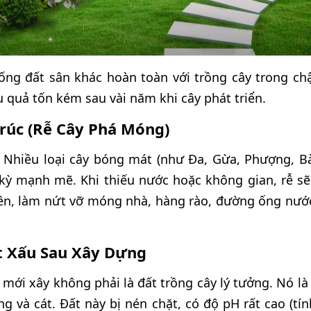
uống đất sân khác hoàn toàn với trồng cây trong ch
 quả tốn kém sau vài năm khi cây phát triển.
Trúc (Rễ Cây Phá Móng)
t. Nhiều loại cây bóng mát (như Đa, Gừa, Phượng, B
 kỳ mạnh mẽ. Khi thiếu nước hoặc không gian, rễ sẽ
ên, làm nứt vỡ móng nhà, hàng rào, đường ống nướ
t Xấu Sau Xây Dựng
mới xây không phải là đất trồng cây lý tưởng. Nó là
ng và cát. Đất này bị nén chặt, có độ pH rất cao (tí