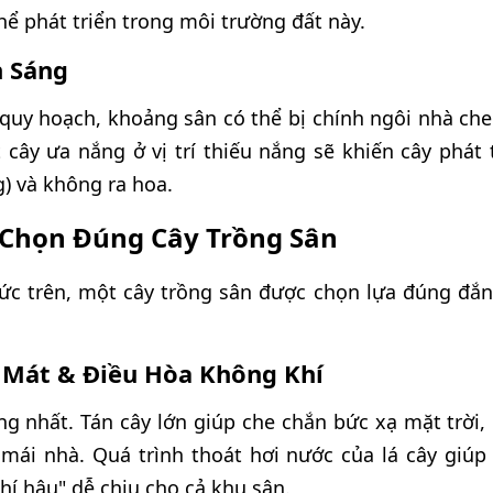
ể phát triển trong môi trường đất này.
h Sáng
quy hoạch, khoảng sân có thể bị chính ngôi nhà che
cây ưa nắng ở vị trí thiếu nắng sẽ khiến cây phát t
) và không ra hoa.
c Chọn Đúng Cây Trồng Sân
ức trên, một cây trồng sân được chọn lựa đúng đắn 
 Mát & Điều Hòa Không Khí
ọng nhất. Tán cây lớn giúp che chắn bức xạ mặt trời
mái nhà. Quá trình thoát hơi nước của lá cây giú
khí hậu" dễ chịu cho cả khu sân.