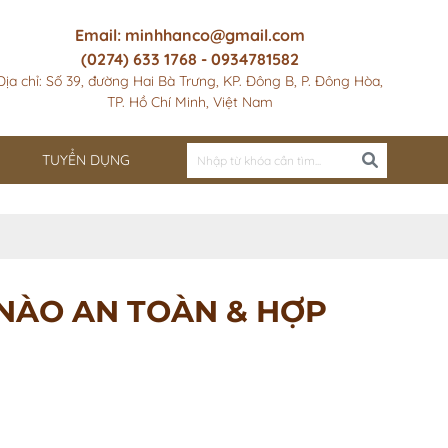
Email: minhhanco@gmail.com
(0274) 633 1768 - 0934781582
Địa chỉ: Số 39, đường Hai Bà Trưng, KP. Đông B, P. Đông Hòa,
TP. Hồ Chí Minh, Việt Nam
TUYỂN DỤNG
 NÀO AN TOÀN & HỢP