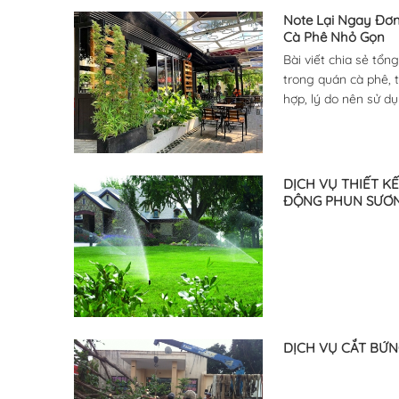
Note Lại Ngay Đơ
Cà Phê Nhỏ Gọn
Bài viết chia sẻ tổ
trong quán cà phê, 
hợp, lý do nên sử d
trí cây cảnh. Đồng t
giúp chủ quán tăng 
quả.
DỊCH VỤ THIẾT K
ĐỘNG PHUN SƯƠN
DỊCH VỤ CẮT BỨN