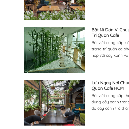
trong không gian và 
Bật Mí Đơn Vị Ch
Trí Quán Cafe
Bài viết cung cấp k
trang trí quán cà ph
hợp với cây xanh và
khi chọn mua chậu t
decor trở nên ấn tư
Lưu Ngay Nơi Chu
Quán Cafe HCM
Bài viết cung cấp t
dụng cây xanh trong 
do cây cảnh trở thà
ý cách bố trí cây x
quán khác nhau.