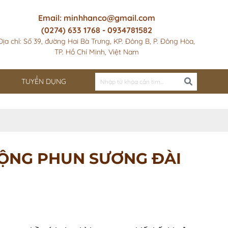
Email: minhhanco@gmail.com
(0274) 633 1768 - 0934781582
Địa chỉ: Số 39, đường Hai Bà Trưng, KP. Đông B, P. Đông Hòa,
TP. Hồ Chí Minh, Việt Nam
TUYỂN DỤNG
 ĐỘNG PHUN SƯƠNG ĐÀI