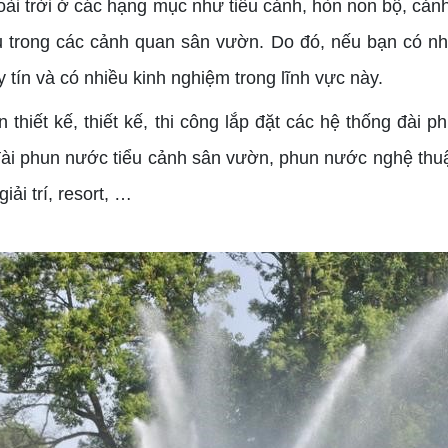
ài trời ở các hạng mục như tiểu cảnh, hòn non bộ, cảnh 
u trong các cảnh quan sân vườn. Do đó, nếu bạn có n
 tín và có nhiều kinh nghiệm trong lĩnh vực này.
iết kế, thiết kế, thi công lắp đặt các hệ thống đài p
ài phun nước tiểu cảnh sân vườn, phun nước nghệ thuật
iải trí, resort, …