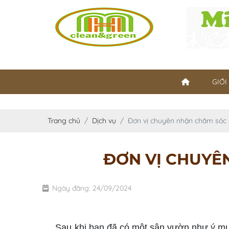
GIỚI
Trang chủ
Dịch vụ
Đơn vị chuyên nhận chăm sóc c
ĐƠN VỊ CHUYÊN
Ngày đăng: 24/09/2024
Nhận chăm sóc cây xanh định kỳ
Sau khi bạn đã có một sân vườn như ý muốn