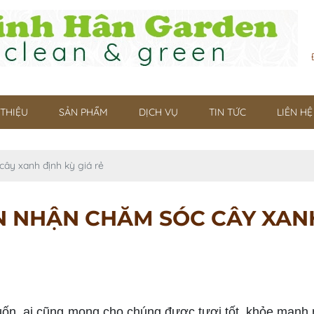
 THIỆU
SẢN PHẨM
DỊCH VỤ
TIN TỨC
LIÊN HỆ
ây xanh định kỳ giá rẻ
 NHẬN CHĂM SÓC CÂY XANH
, ai cũng mong cho chúng được tươi tốt, khỏe mạnh n