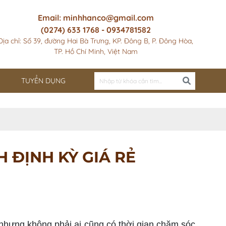
Email: minhhanco@gmail.com
(0274) 633 1768 - 0934781582
Địa chỉ: Số 39, đường Hai Bà Trưng, KP. Đông B, P. Đông Hòa,
TP. Hồ Chí Minh, Việt Nam
TUYỂN DỤNG
 ĐỊNH KỲ GIÁ RẺ
hưng không phải ai cũng có thời gian chăm sóc