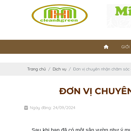
GIỚI
Trang chủ
Dịch vụ
Đơn vị chuyên nhận chăm sóc c
ĐƠN VỊ CHUYÊN
Ngày đăng: 24/09/2024
Nhận chăm sóc cây xanh định kỳ
Sau khi bạn đã có một sân vườn như ý muốn