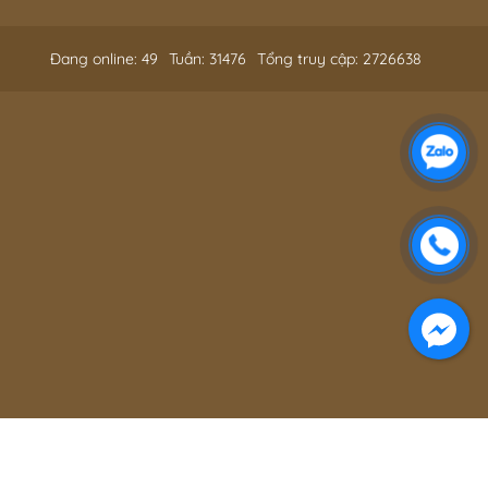
Đang online: 49
Tuần: 31476
Tổng truy cập: 2726638