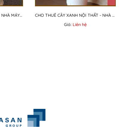
CUNG CẤP CÂY VĂN PHÒNG - NHÀ MÁY CTY NISSHO NHẬT BẢN
CHO THUÊ CÂY XANH NỘI THẤT - NHÀ MÁY CTY ALDILA
Giá:
Liên hệ