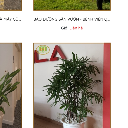
BẢO DƯỠNG SÂN VƯỜN - NHÀ MÁY CÔNG TY MEINAN
BẢO DƯỠNG SÂN VƯỜN - BỆNH VIỆN QUỐC TẾ COLUMBIA
Giá:
Liên hệ