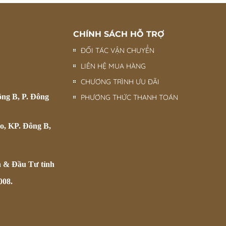
CHÍNH SÁCH HỖ TRỢ
ĐỐI TÁC VẬN CHUYỂN
LIÊN HỆ MUA HÀNG
CHƯƠNG TRÌNH ƯU ĐÃI
ông B, P. Đông
PHƯƠNG THỨC THANH TOÁN
o, KP. Đông B,
h & Đầu Tư tỉnh
008.