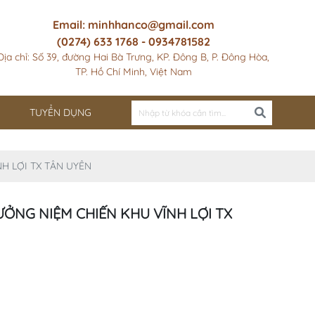
Email: minhhanco@gmail.com
(0274) 633 1768 - 0934781582
Địa chỉ: Số 39, đường Hai Bà Trưng, KP. Đông B, P. Đông Hòa,
TP. Hồ Chí Minh, Việt Nam
TUYỂN DỤNG
H LỢI TX TÂN UYÊN
ƯỞNG NIỆM CHIẾN KHU VĨNH LỢI TX