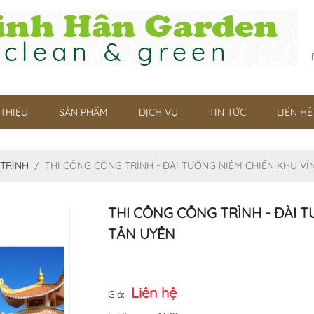
 THIỆU
SẢN PHẨM
DỊCH VỤ
TIN TỨC
LIÊN HỆ
 TRÌNH
THI CÔNG CÔNG TRÌNH - ĐÀI TƯỞNG NIỆM CHIẾN KHU VĨN
THI CÔNG CÔNG TRÌNH - ĐÀI T
TÂN UYÊN
Liên hệ
Giá: