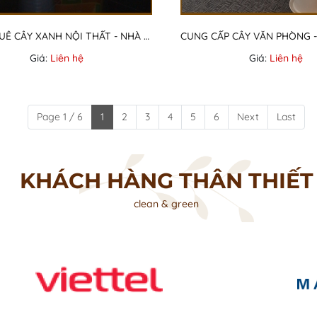
CHO THUÊ CÂY XANH NỘI THẤT - NHÀ MÁY CTY MASAN
Giá:
Liên hệ
Giá:
Liên hệ
Page 1 / 6
1
2
3
4
5
6
Next
Last
KHÁCH HÀNG THÂN THIẾT
clean & green