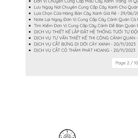
Đơn Vị Chuyên Cung Cấp Mẫu Cây Xanh Trang Trí Q
Lưu Ngay Nơi Chuyên Cung Cấp Cây Xanh Cho Quán
Lựa Chọn Cửa Hàng Bán Cây Xanh Giá Rẻ - 29/06/2
Note Lại Ngay Đơn Vị Cung Cấp Cây Cảnh Quán Cà 
Tìm Kiếm Đơn Vị Cung Cấp Cây Cảnh Để Bàn Quán 
DỊCH VỤ THIẾT KẾ LẮP ĐẶT HỆ THỐNG TƯỚI TỰ Đ
DỊCH VỤ TƯ VẤN THIẾT KẾ THI CÔNG CẢNH QUAN - 
DỊCH VỤ CẮT BỨNG DI DỜI CÂY XANH - 20/11/2023
DỊCH VỤ CẮT CỎ THẢM PHÁT HOANG - 20/11/2023
Page 2 / 10