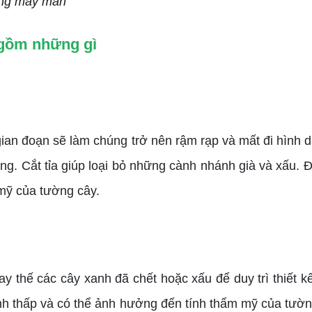
ương may mắn
 gồm những gì
an đoạn sẽ làm chúng trở nên rậm rạp và mất đi hình dá
ng. Cắt tỉa giúp loại bỏ những cành nhánh già và xấu.
 mỹ của tường cây.
 thế các cây xanh đã chết hoặc xấu để duy trì thiết k
sinh thấp và có thể ảnh hưởng đến tính thẩm mỹ của tư