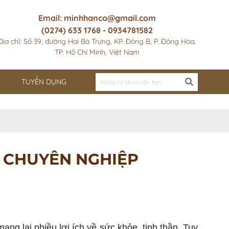
Email: minhhanco@gmail.com
(0274) 633 1768 - 0934781582
Địa chỉ: Số 39, đường Hai Bà Trưng, KP. Đông B, P. Đông Hòa,
TP. Hồ Chí Minh, Việt Nam
TUYỂN DỤNG
 CHUYÊN NGHIỆP
g lại nhiều lợi ích về sức khỏe, tinh thần. Tuy