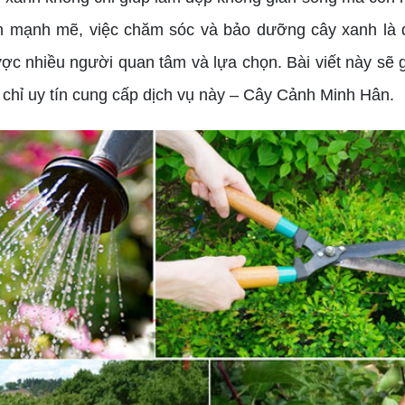
iển mạnh mẽ, việc chăm sóc và bảo dưỡng cây xanh là đ
 nhiều người quan tâm và lựa chọn. Bài viết này sẽ g
a chỉ uy tín cung cấp dịch vụ này – Cây Cảnh Minh Hân.