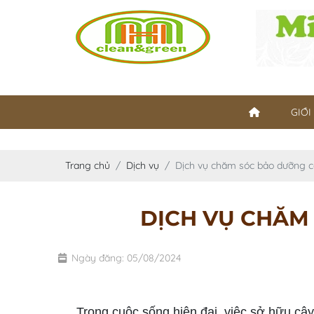
GIỚI
Trang chủ
Dịch vụ
Dịch vụ chăm sóc bảo dưỡng 
DỊCH VỤ CHĂM
Ngày đăng: 05/08/2024
dịch vụ chăm sóc bảo dưỡng cây xanh
Trong cuộc sống hiện đại, việc sở hữu cây x