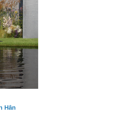
h Hân