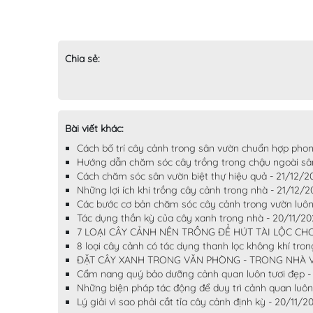
Chia sẻ:
Bài viết khác:
Cách bố trí cây cảnh trong sân vườn chuẩn hợp pho
Hướng dẫn chăm sóc cây trồng trong chậu ngoài sâ
Cách chăm sóc sân vườn biệt thự hiệu quả - 21/12/2
Những lợi ích khi trồng cây cảnh trong nhà - 21/12/2
Các bước cơ bản chăm sóc cây cảnh trong vườn luôn
Tác dụng thần kỳ của cây xanh trong nhà - 20/11/20
7 LOẠI CÂY CẢNH NÊN TRỒNG ĐỂ HÚT TÀI LỘC CHO 
8 loại cây cảnh có tác dụng thanh lọc không khí tro
ĐẶT CÂY XANH TRONG VĂN PHÒNG - TRONG NHÀ VÀ
Cẩm nang quý bảo dưỡng cảnh quan luôn tươi đẹp -
Những biện pháp tác động để duy trì cảnh quan luôn
Lý giải vì sao phải cắt tỉa cây cảnh định kỳ - 20/11/2