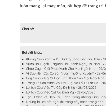
luôn mang lại may mắn, rất hợp để trang trí 
Chia sẻ:
Bài viết khác:
Không Gian Xanh – Xu Hướng Sống Gần Gũi Thiên N
Vườn Rau Sạch – Nguồn Rau Xanh Ngay Tại Nhà - 2
Chậu Cây – Giải Pháp Xanh Cho Mọi Ngôi Nhà - 29/
Vì Sao Nên Cắt Cỏ Sân Vườn Thường Xuyên? - 29/0
Cây Cảnh – Người Bạn Tinh Thần Của Mọi Ngôi Nhà 
Trang Trí Sân Vườn Với Đá Cuội Và Lối Đi Lát Đá - 2
Lợi Ích Của Việc Tỉa Cây Định Kỳ - 28/06/2025
Lợi Ích Của Việc Cắt Cỏ Định Kỳ - 28/06/2025
Tận Hưởng Vẻ Đẹp Cây Cảnh Trong Không Gian Sốn
Những lợi ích bất ngờ khi trồng cây xanh trong nhà