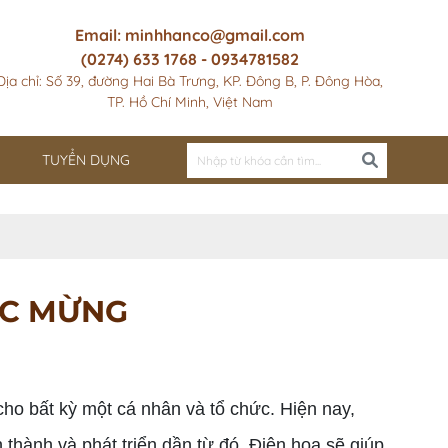
Email: minhhanco@gmail.com
(0274) 633 1768 - 0934781582
Địa chỉ: Số 39, đường Hai Bà Trưng, KP. Đông B, P. Đông Hòa,
TP. Hồ Chí Minh, Việt Nam
TUYỂN DỤNG
ÚC MỪNG
o bất kỳ một cá nhân và tổ chức. Hiện nay,
 thành và phát triển dần từ đó. Điện hoa sẽ giúp