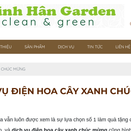
 THIỆU
SẢN PHẨM
DỊCH VỤ
TIN TỨC
LIÊN HỆ
H CHÚC MỪNG
VỤ ĐIỆN HOA CÂY XANH CH
vẫn luôn được xem là sự lựa chọn số 1 làm quà tặng ch
o, và
dịch vụ điện hoa cây xanh chúc mừng
cũng hình