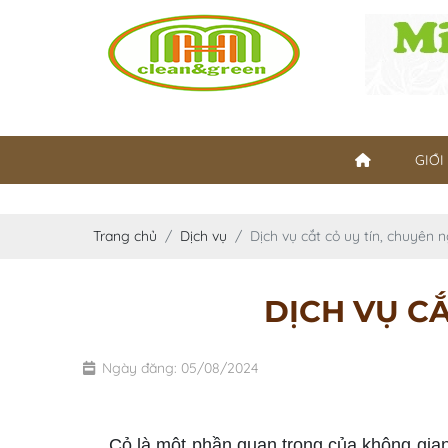
GIỚI
Trang chủ
Dịch vụ
Dịch vụ cắt cỏ uy tín, chuyên 
DỊCH VỤ CẮ
Ngày đăng: 05/08/2024
dịch vụ cắt cỏ uy tín
Cỏ là một phần quan trọng của không gian s