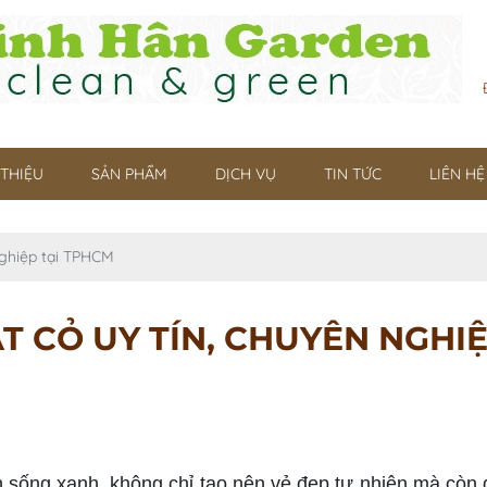
 THIỆU
SẢN PHẨM
DỊCH VỤ
TIN TỨC
LIÊN HỆ
nghiệp tại TPHCM
T CỎ UY TÍN, CHUYÊN NGHI
ống xanh, không chỉ tạo nên vẻ đẹp tự nhiên mà còn gi