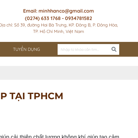
Email: minhhanco@gmail.com
(0274) 633 1768 - 0934781582
Địa chỉ: Số 39, đường Hai Bà Trưng, KP. Đông B, P. Đông Hòa,
TP. Hồ Chí Minh, Việt Nam
TUYỂN DỤNG
ỆP TẠI TPHCM
úp cải thiện chất lượng không khí giúp tạo cảm