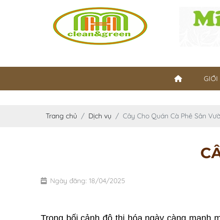
GIỚI
Trang chủ
Dịch vụ
Cây Cho Quán Cà Phê Sân Vư
CÂ
Ngày đăng: 18/04/2025
Trong bối cảnh đô thị hóa ngày càng mạnh mẽ