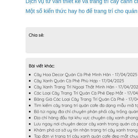
Dịch vụ tư vấn thiết kế và trang trí cây cảnh
Một số kiến thức hay ho để trang trí cho quá
Chia sẻ:
Bài viết khác:
Cây Hoa Decor Quán Cà Phê Minh Hân - 17/04/2025
Cây Xanh Quán Cà Phê Phù Hợp - 17/04/2025
Cây Xanh Trang Trí Ngoại Thất Minh Hân - 17/04/20
Các Loại Cây Trang Trí Quán Cà Phê Đẹp Mắt - 17/0
Bảng Giá Các Loại Cây Trang Trí Quán Cà Phê - 17/
Tìm kiếm cây trang trí quán cafe đa dạng mẫu mã t
Bỏ túi ngay địa chỉ chuyên phân phối cây trồng quá
Địa chỉ hàng đầu tại khu vực chuyên cây xanh phon
Lưu ngay nơi chuyên decor cây xanh trong quán cà 
Khám phá cơ sở uy tín nhận trang trí cây xanh tron
Top đơn vị trang trí cây xanh quán cafe đẹp mắt ch