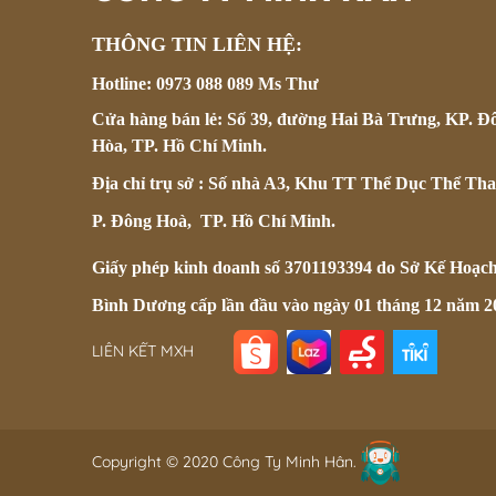
THÔNG TIN LIÊN HỆ:
Hotline: 0973 088 089 Ms Thư
Cửa hàng bán lẻ: Số 39, đường Hai Bà Trưng, KP. Đ
Hòa, TP. Hồ Chí Minh.
Địa chỉ trụ sở : Số nhà A3, Khu TT Thể Dục Thể Tha
P. Đông Hoà, TP. Hồ Chí Minh.
Giấy phép kinh doanh số 3701193394 do Sở Kế Hoạc
Bình Dương cấp lần đầu vào ngày 01 tháng 12 năm 2
LIÊN KẾT MXH
Copyright © 2020 Công Ty Minh Hân.