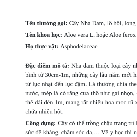
Tên
thường gọi:
Cây Nha Đam
, lô hội, long
Tên
khoa học
: Aloe vera L. hoặc Aloe ferox
Họ thực vật:
Asphodelaceae.
Đặc
điểm mô tả:
Nha đam thuộc loại cây nh
bình từ 30cm-1m, những cây lâu năm mới hi
từ lục nhạt đến lục đậm. Lá thường chia th
nước, mép lá có răng cưa thô như gai nhọn, 
thể dài đến 1m, mang rất nhiều hoa mọc rũ 
chứa nhiều hột.
Công
dụng:
Cây có thể trồng chậu trang trí
sức đề kháng, chăm sóc da,… Về y học thì nh