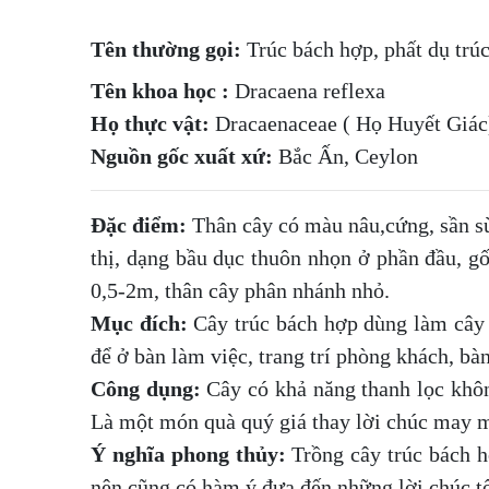
Tên thường gọi:
Trúc bách hợp, phất dụ trú
Tên khoa học :
Dracaena reflexa
Họ thực vật:
Dracaenaceae ( Họ Huyết Giác
Nguồn gốc xuất xứ:
Bắc Ấn, Ceylon
Đặc điểm:
Thân cây có màu nâu,cứng, sần sùi
thị, dạng bầu dục thuôn nhọn ở phần đầu, 
0,5-2m, thân cây phân nhánh nhỏ.
Mục đích:
Cây trúc bách hợp
dùng làm cây n
để ở bàn làm việc, trang trí phòng khách, bà
Công dụng:
Cây có khả năng thanh lọc không
Là một món quà quý giá thay lời chúc may m
Ý nghĩa phong thủy:
Trồng cây trúc bách h
nên cũng có hàm ý đưa đến những lời chúc t