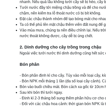
nhanh. Nếu quá lâu không tưới cây sẽ bị héo, cây bị
Tưới nước đầy tới miệng chậu trồng và để cho nướ
chậm, nên kiểm tra lỗ thoát nước có bị bít không.
Đặt các chậu thành nhóm để tạo bóng mát cho nhau 
Ta có thể phủ lên mặt chậu thêm viên đất nung để g
Vào mùa mưa, chúng ta nên điều chỉnh lại. Nếu trời
nước thoát không được, cây dễ bị úng chết.
2. Dinh dưỡng cho cây trồng trong chậu
Ngoài việc tưới nước thì dinh dưỡng cũng hết sức c
Bón phân
- Bón phân định kì cho cây. Tùy vào mỗi loại cây, 
- Bón NPK mỗi tháng 1 lần (đa số loại cây cảnh). 
Bón vào buổi chiều mát. Bón cách xa gốc từ 10cm h
Sau khi bón thì tưới ngay.
- Định kì 2-3 tháng bổ sung thêm phân hữu cơ cho 
- Đối với các chậu hoa cảnh: thời gian bón NPK là