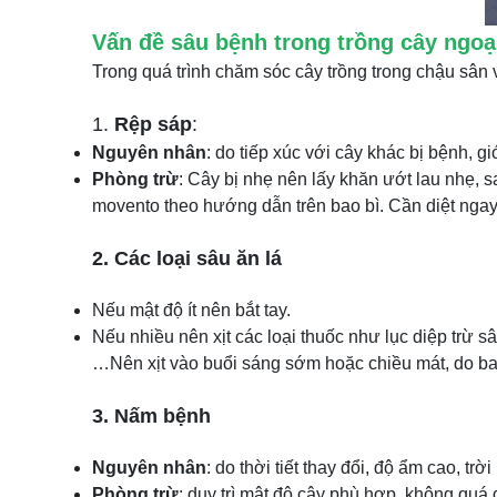
Vấn đề sâu bệnh trong trồng cây ngoại
Trong quá trình chăm sóc cây trồng trong chậu sân
1.
Rệp sáp
:
Nguyên nhân
: do tiếp xúc với cây khác bị bệnh, gi
Phòng trừ
: Cây bị nhẹ nên lấy khăn ướt lau nhẹ, s
movento theo hướng dẫn trên bao bì. Cần diệt ngay 
2. Các loại sâu ăn lá
Nếu mật độ ít nên bắt tay.
Nếu nhiều nên xịt các loại thuốc như lục diệp trừ s
…Nên xịt vào buổi sáng sớm hoặc chiều mát, do ban 
3. Nấm bệnh
Nguyên nhân
: do thời tiết thay đổi, độ ẩm cao,
Phòng trừ
: duy trì mật độ cây phù hợp, không quá