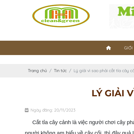
GIỚI
Trang chủ
Tin tức
Lý giải vì sao phải cắt tỉa cây 
LÝ GIẢI 
Ngày đăng: 20/11/2023
Cắt tỉa cây cảnh là việc người chơi cây phả
người không am hiểu về cây cối, thì đây quả 