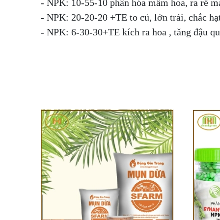
- NPK: 10-55-10 phân hóa mầm hoa, ra rễ m
- NPK: 20-20-20 +TE to củ, lớn trái, chắc hạ
- NPK: 6-30-30+TE kích ra hoa , tăng đậu q