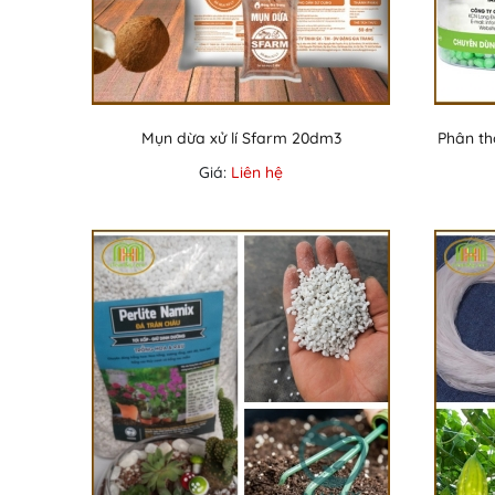
Mụn dừa xử lí Sfarm 20dm3
Phân th
Giá:
Liên hệ