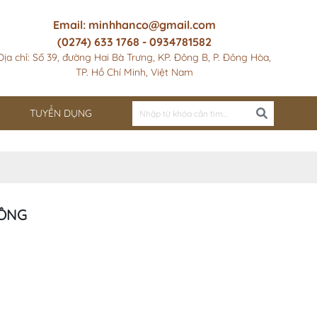
Email: minhhanco@gmail.com
(0274) 633 1768 - 0934781582
Địa chỉ: Số 39, đường Hai Bà Trưng, KP. Đông B, P. Đông Hòa,
TP. Hồ Chí Minh, Việt Nam
TUYỂN DỤNG
CÔNG