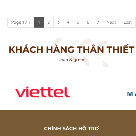
Page 1 / 7
1
2
3
4
5
6
7
Next
Last
KHÁCH HÀNG THÂN THIẾT
clean & green
CHÍNH SÁCH HỖ TRỢ