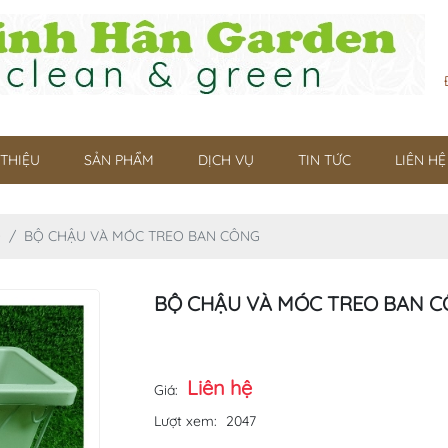
 THIỆU
SẢN PHẨM
DỊCH VỤ
TIN TỨC
LIÊN HỆ
O
BỘ CHẬU VÀ MÓC TREO BAN CÔNG
BỘ CHẬU VÀ MÓC TREO BAN 
Liên hệ
Giá:
Lượt xem:
2047