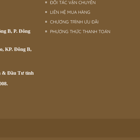
ĐỐI TÁC VẬN CHUYỂN
LIÊN HỆ MUA HÀNG
CHƯƠNG TRÌNH ƯU ĐÃI
ông B, P. Đông
PHƯƠNG THỨC THANH TOÁN
o, KP. Đông B,
h & Đầu Tư tỉnh
008.