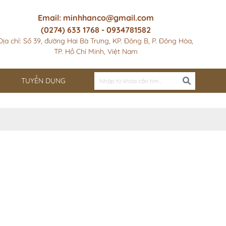
Email: minhhanco@gmail.com
(0274) 633 1768 - 0934781582
Địa chỉ: Số 39, đường Hai Bà Trưng, KP. Đông B, P. Đông Hòa,
TP. Hồ Chí Minh, Việt Nam
TUYỂN DỤNG