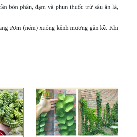
cần bón phân, đạm và phun thuốc trừ sâu ăn lá,
 mang ươm (ném) xuống kênh mương gần kề. Khi