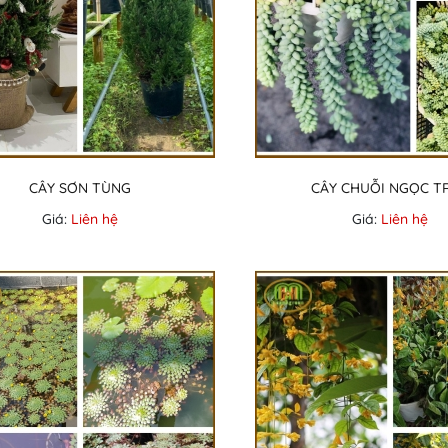
CÂY SƠN TÙNG
CÂY CHUỖI NGỌC T
Giá:
Liên hệ
Giá:
Liên hệ