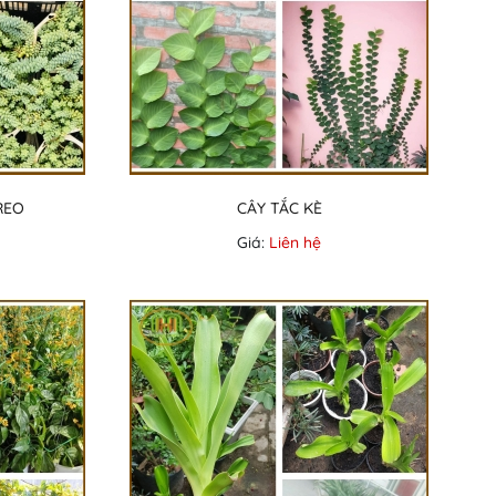
REO
CÂY TẮC KÈ
Giá:
Liên hệ