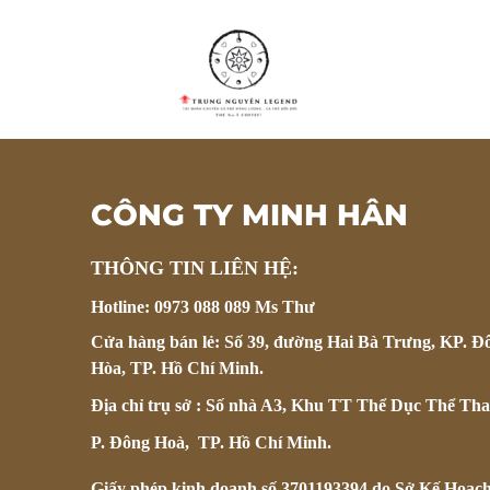
CÔNG TY MINH HÂN
THÔNG TIN LIÊN HỆ:
Hotline: 0973 088 089 Ms Thư
Cửa hàng bán lẻ: Số 39, đường Hai Bà Trưng, KP. Đ
Hòa, TP. Hồ Chí Minh.
Địa chỉ trụ sở : Số nhà A3, Khu TT Thể Dục Thể Tha
P. Đông Hoà, TP. Hồ Chí Minh.
Giấy phép kinh doanh số 3701193394 do Sở Kế Hoạc