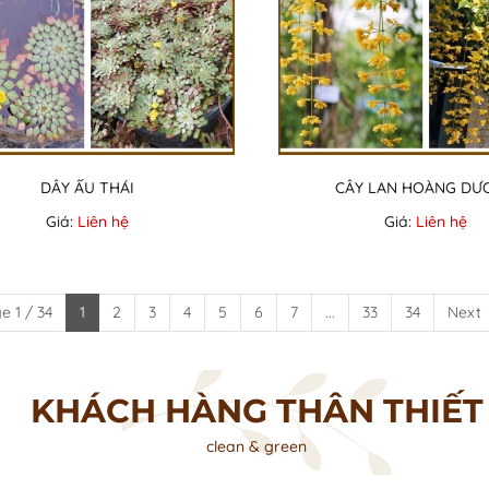
DÂY ẤU THÁI
CÂY LAN HOÀNG DƯ
Giá:
Liên hệ
Giá:
Liên hệ
e 1 / 34
1
2
3
4
5
6
7
...
33
34
Next
KHÁCH HÀNG THÂN THIẾT
clean & green