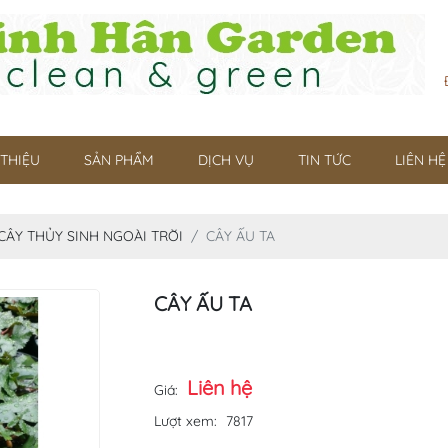
 THIỆU
SẢN PHẨM
DỊCH VỤ
TIN TỨC
LIÊN HỆ
CÂY THỦY SINH NGOÀI TRỜI
CÂY ẤU TA
CÂY ẤU TA
Liên hệ
Giá:
Lượt xem:
7817