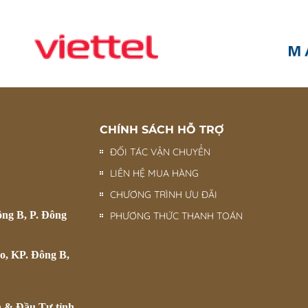
CHÍNH SÁCH HỖ TRỢ
ĐỐI TÁC VẬN CHUYỂN
LIÊN HỆ MUA HÀNG
CHƯƠNG TRÌNH ƯU ĐÃI
ông B, P. Đông
PHƯƠNG THỨC THANH TOÁN
o, KP. Đông B,
h & Đầu Tư tỉnh