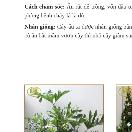
Cách
chăm sóc:
Ấu rất dễ trồng, vốn đầu tư
phòng bệnh cháy lá là đủ.
Nhân
giống:
Cây ấu ta được nhân giống bằ
củ ấu bật mầm vươn cây thì nhổ cấy giâm sa