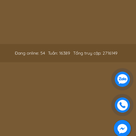
Đang online: 54
Tuần: 16389
Tổng truy cập: 2716149