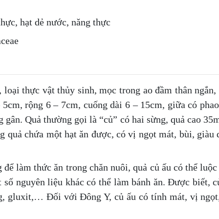
 thực, hạt dẻ nước, năng thực
aceae
 loại thực vật thủy sinh, mọc trong ao đầm thân ngắn, 
– 5cm, rộng 6 – 7cm, cuống dài 6 – 15cm, giữa có phao
ng gân. Quả thường gọi là “củ” có hai sừng, quả cao 3
ng quả chứa một hạt ăn được, có vị ngọt mát, bùi, giàu 
để làm thức ăn trong chăn nuôi, quả củ ấu có thể luộc 
 số nguyên liệu khác có thể làm bánh ăn. Được biết, củ
 gluxit,… Đối với Đông Y, củ ấu có tính mát, vị ngọt, 