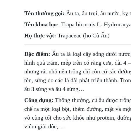
Tên
thường gọi:
Ấu ta, ấu trụi, ấu nước, kỵ
Tên
khoa học
: Trapa bicornis L- Hydrocary
Họ thực vật:
Trapaceae (họ Củ Ấu)
Đặc
điểm:
Ấu ta là loại cây sống dưới nước,
hình quả trám, mép trên có răng cưa, dài 4 
nhưng rất nhỏ nên trông chỉ còn có các đườ
tên, sừng do các lá đài phát triển thành. Tro
ấu 3 sừng và ấu 4 sừng…
Công dụng:
Thông thường, củ ấu được trồng 
chế ra một loại bột, thêm đường, mật và một
vô cùng tốt cho sức khỏe như protein, đường,
viêm giải độc,…