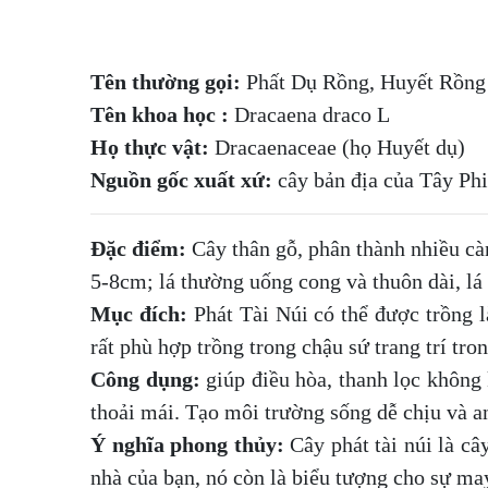
Tên thường gọi:
Phất Dụ Rồng, Huyết Rồng
Tên khoa học :
Dracaena draco L
Họ thực vật:
Dracaenaceae (họ Huyết dụ)
Nguồn gốc xuất xứ:
cây bản địa của Tây Ph
Đặc điểm:
Cây thân gỗ, phân thành nhiều càn
5-8cm; lá thường uống cong và thuôn dài, 
Mục đích:
Phát Tài Núi có thể được trồng l
rất phù hợp trồng trong chậu sứ trang trí tr
Công dụng:
giúp điều hòa, thanh lọc không 
thoải mái. Tạo môi trường sống dễ chịu và a
Ý nghĩa phong thủy:
Cây phát tài núi là câ
nhà của bạn, nó còn là biểu tượng cho sự may