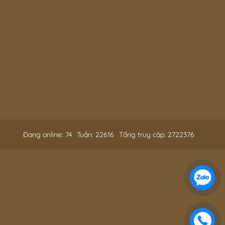
Đang online: 74
Tuần: 22616
Tổng truy cập: 2722376