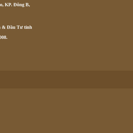
o, KP. Đông B,
h & Đầu Tư tỉnh
008.