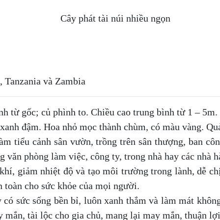
Cây phát tài núi nhiều ngọn
i, Tanzania và Zambia
h từ gốc; củ phình to. Chiều cao trung bình từ 1 – 5m.
lá xanh đậm. Hoa nhỏ mọc thành chùm, có màu vàng. Qu
àm tiểu cảnh sân vườn, trồng trên sân thượng, ban cô
ong văn phòng làm việc, công ty, trong nhà hay các nhà
khí, giảm nhiệt độ và tạo môi trường trong lành, dễ c
n toàn cho sức khỏe của mọi người.
y có sức sống bền bỉ, luôn xanh thắm và làm mát không
 mắn, tài lộc cho gia chủ, mang lại may mắn, thuận lợi