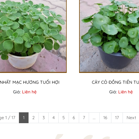
 NHẤT MẠC HƯƠNG TUỔI HỢI
CÂY CỎ ĐỒNG TIỀN TU
Giá:
Liên hệ
Giá:
Liên hệ
e 1 / 17
1
2
3
4
5
6
7
...
16
17
Next