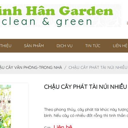
 THIỆU
SẢN PHẨM
DỊCH VỤ
TIN TỨC
LIÊN HỆ
ẬU CÂY VĂN PHÒNG-TRONG NHÀ
CHẬU CÂY PHÁT TÀI NÚI NHIỀ
CHẬU CÂY PHÁT TÀI NÚI NHIỀ
Theo phong thủy, cây phát tài khúc này tượn
bình. Nếu cây có nhiều đốt rỗng thì tinh thần
Liên hệ