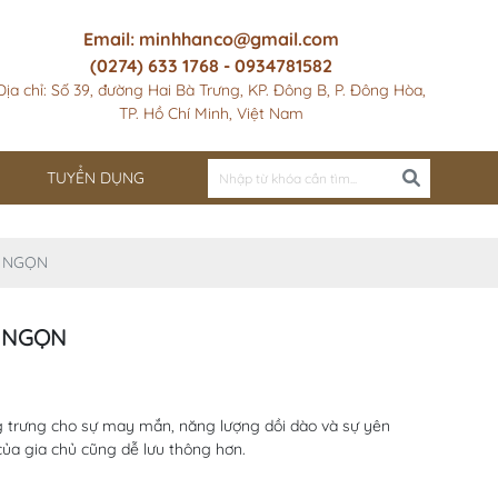
Email: minhhanco@gmail.com
(0274) 633 1768 - 0934781582
Địa chỉ: Số 39, đường Hai Bà Trưng, KP. Đông B, P. Đông Hòa,
TP. Hồ Chí Minh, Việt Nam
TUYỂN DỤNG
U NGỌN
U NGỌN
g trưng cho sự may mắn, năng lượng dồi dào và sự yên
 của gia chủ cũng dễ lưu thông hơn.