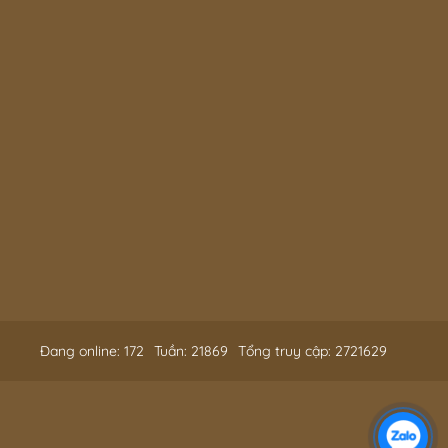
Đang online: 172
Tuần: 21869
Tổng truy cập: 2721629