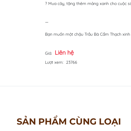
? Mua cây, tặng thêm mảng xanh cho cuộc s
—
Bạn muốn một chậu Trầu Bà Cẩm Thạch xinh x
Liên hệ
Giá:
Lượt xem:
23766
SẢN PHẨM CÙNG LOẠI