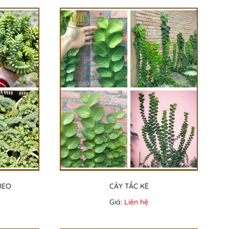
REO
CÂY TẮC KÈ
Giá:
Liên hệ