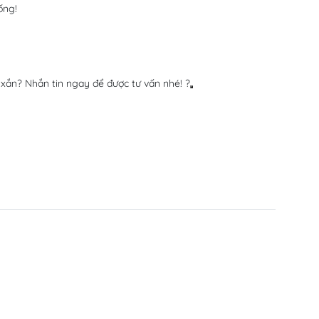
ống!
ắn? Nhắn tin ngay để được tư vấn nhé! ?