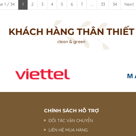
e 1 / 34
1
2
3
4
5
6
7
...
33
34
Next
KHÁCH HÀNG THÂN THIẾT
clean & green
CHÍNH SÁCH HỖ TRỢ
ĐỐI TÁC VẬN CHUYỂN
LIÊN HỆ MUA HÀNG