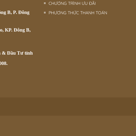
CHƯƠNG TRÌNH ƯU ĐÃI
ông B, P. Đông
PHƯƠNG THỨC THANH TOÁN
o, KP. Đông B,
h & Đầu Tư tỉnh
008.