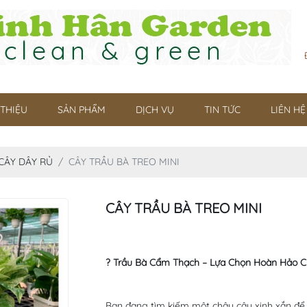
 THIỆU
SẢN PHẨM
DỊCH VỤ
TIN TỨC
LIÊN HỆ
CÂY DÂY RỦ
CÂY TRẦU BÀ TREO MINI
CÂY TRẦU BÀ TREO MINI
? Trầu Bà Cẩm Thạch – Lựa Chọn Hoàn Hảo C
Bạn đang tìm kiếm một chậu cây xinh xắn để 