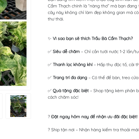
Cẩm Thạch chính là “nàng thơ” mà bạn đang tì
cây này không chỉ làm đẹp không gian mà còn
thư thái.
✨
Vì sao bạn sẽ thích Trầu Bà Cẩm Thạch?
✅
Siêu dễ chăm
– Chỉ cần tưới nước 1-2 lần/t
✅
Thanh lọc không khí
– Hấp thụ độc tố, cải t
✅
Trang trí đa dạng
– Có thể để bàn, treo cửa
✅
Quà tặng đặc biệt
– Shop tặng kèm phân bó
cách chăm sóc!
?
Đặt ngay hôm nay để nhận ưu đãi đặc biệt!
? Ship tận nơi – Nhận hàng kiểm tra thoải mái