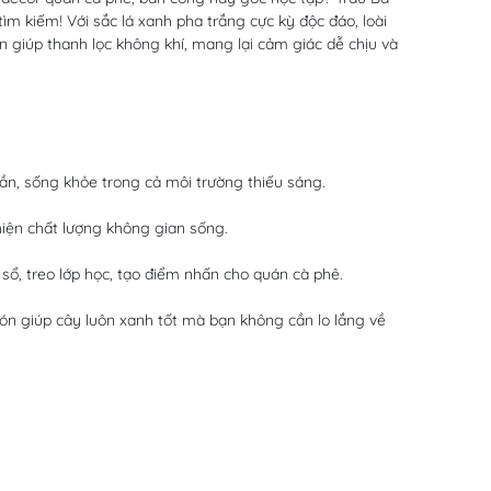
m kiếm! Với sắc lá xanh pha trắng cực kỳ độc đáo, loài
 giúp thanh lọc không khí, mang lại cảm giác dễ chịu và
uần, sống khỏe trong cả môi trường thiếu sáng.
hiện chất lượng không gian sống.
 sổ, treo lớp học, tạo điểm nhấn cho quán cà phê.
n giúp cây luôn xanh tốt mà bạn không cần lo lắng về