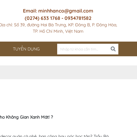
Email: minhhanco@gmail.com
(0274) 633 1768 - 0934781582
Địa chỉ: Số 39, đường Hai Bà Trưng, KP. Đông B, P. Đông Hòa,
TP. Hồ Chí Minh, Việt Nam
TUYỂN DỤNG
ho Không Gian Xanh Mát! ?
decor quán cà phê, ban công hay góc học tập? Trầu Bà