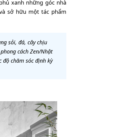
ể phủ xanh những góc nhà
h và sở hữu một tác phẩm
g sỏi, đá, cây chịu
ợp phong cách Zen/Nhật
ức độ chăm sóc định kỳ