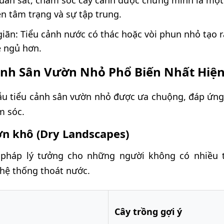
 Quan sát, chăm sóc cây cảnh được chứng minh là m
ện tâm trạng và sự tập trung.
iãn: Tiểu cảnh nước có thác hoặc vòi phun nhỏ tạo 
ễ ngủ hơn.
ảnh Sân Vườn Nhỏ Phổ Biến Nhất Hiệ
mẫu tiểu cảnh sân vườn nhỏ được ưa chuộng, đáp ứng 
m sóc.
ờn khô (Dry Landscapes)
i pháp lý tưởng cho những người không có nhiều 
 hệ thống thoát nước.
Cây trồng gợi ý