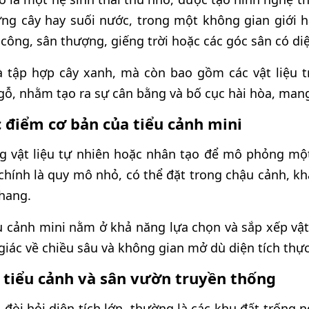
ừng cây hay suối nước, trong một không gian giới h
ông, sân thượng, giếng trời hoặc các góc sân có diệ
à tập hợp cây xanh, mà còn bao gồm các vật liệu tr
 gỗ, nhằm tạo ra sự cân bằng và bố cục hài hòa, mang
 điểm cơ bản của tiểu cảnh mini
g vật liệu tự nhiên hoặc nhân tạo để mô phỏng mộ
chính là quy mô nhỏ, có thể đặt trong chậu cảnh, kh
hang.
u cảnh mini nằm ở khả năng lựa chọn và sắp xếp vật
 giác về chiều sâu và không gian mở dù diện tích thực
 tiểu cảnh và sân vườn truyền thống
đòi hỏi diện tích lớn, thường là các khu đất trống n