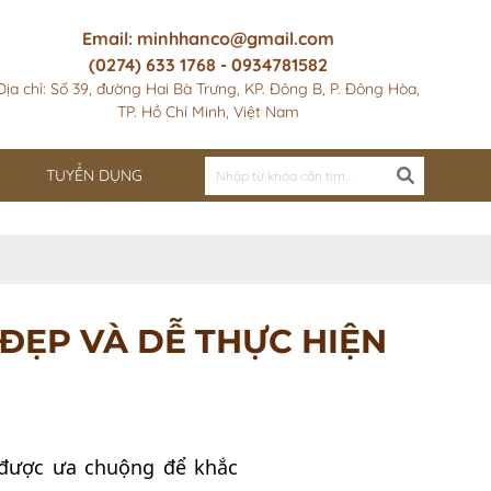
Email: minhhanco@gmail.com
(0274) 633 1768 - 0934781582
Địa chỉ: Số 39, đường Hai Bà Trưng, KP. Đông B, P. Đông Hòa,
TP. Hồ Chí Minh, Việt Nam
TUYỂN DỤNG
ĐẸP VÀ DỄ THỰC HIỆN
được ưa chuộng để khắc