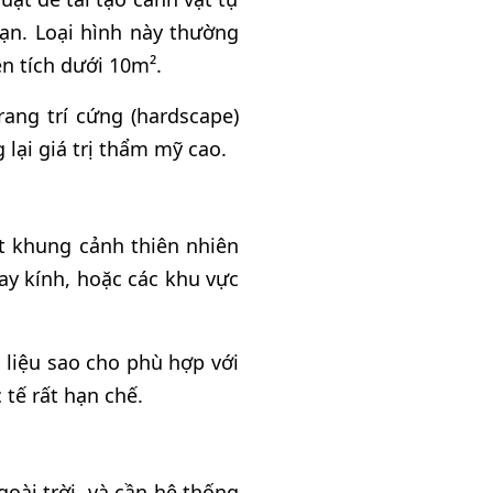
ạn. Loại hình này thường
n tích dưới 10m².
ang trí cứng (hardscape)
 lại giá trị thẩm mỹ cao.
t khung cảnh thiên nhiên
ay kính, hoặc các khu vực
 liệu sao cho phù hợp với
 tế rất hạn chế.
goài trời, và cần hệ thống