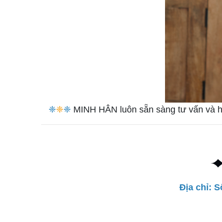
❈
❈
❈
MINH HÂN luôn sẵn sàng tư vấn và hỗ
Địa chỉ: 