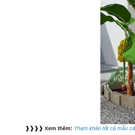
❱❱❱❱
Xem thêm:
Tham khảo tất cả mẫu c