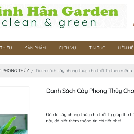
 THIỆU
SẢN PHẨM
DỊCH VỤ
TIN TỨC
LIÊN HỆ
Y PHONG THỦY
Danh sách cây phong thủy cho tuổi Tỵ theo mệnh
Danh Sách Cây Phong Thủy Cho
Đâu là cây phong thủy cho tuổi Tỵ giúp thu h
này để biết thêm thông tin chi tiết nhé!