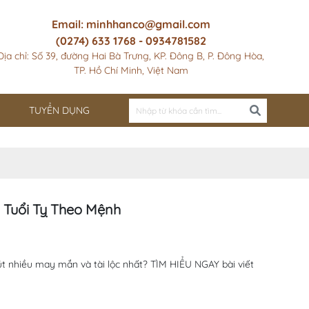
Email: minhhanco@gmail.com
(0274) 633 1768 - 0934781582
Địa chỉ: Số 39, đường Hai Bà Trưng, KP. Đông B, P. Đông Hòa,
TP. Hồ Chí Minh, Việt Nam
TUYỂN DỤNG
 Tuổi Tỵ Theo Mệnh
út nhiều may mắn và tài lộc nhất? TÌM HIỂU NGAY bài viết