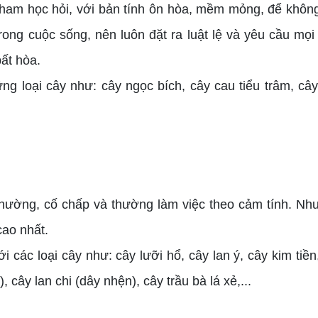
m học hỏi, với bản tính ôn hòa, mềm mỏng, để không l
ng cuộc sống, nên luôn đặt ra luật lệ và yêu cầu mọi 
ất hòa.
oại cây như: cây ngọc bích, cây cau tiểu trâm, cây v
ường, cố chấp và thường làm việc theo cảm tính. Nhưn
cao nhất.
c loại cây như: cây lưỡi hổ, cây lan ý, cây kim tiền
, cây lan chi (dây nhện), cây trầu bà lá xẻ,...