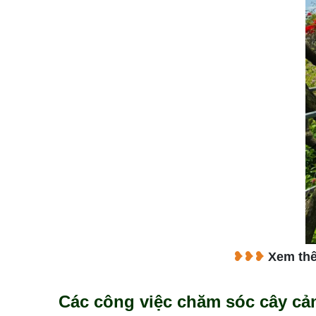
❥❥❥
Xem th
Các công việc chăm sóc cây cản