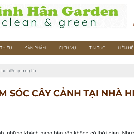
 THIỆU
SẢN PHẨM
DỊCH VỤ
TIN TỨC
LIÊN HỆ
nhà hiệu quả uy tín
M SÓC CÂY CẢNH TẠI NHÀ HI
, những khách hàng bận rộn không có thời gian. Nhưn