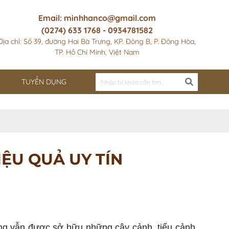
Email: minhhanco@gmail.com
(0274) 633 1768 - 0934781582
Địa chỉ: Số 39, đường Hai Bà Trưng, KP. Đông B, P. Đông Hòa,
TP. Hồ Chí Minh, Việt Nam
TUYỂN DỤNG
ỆU QUẢ UY TÍN
g vẫn được sở hữu những cây cảnh, tiểu cảnh,