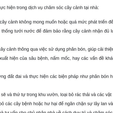
ực hiện trong dịch vụ chăm sóc cây cảnh tại nhà:
 cây cảnh không mong muốn hoặc quá mức phát triển để
ệ thống tưới nước để đảm bảo rằng cây cảnh nhận đủ lư
ây cảnh thông qua việc sử dụng phân bón, giúp cải thi
 xuất hiện của sâu bệnh, nấm mốc, hay các vấn đề kh
ượng đất đai và thực hiện các biện pháp như phân bón h
h sẽ và thứ tự trong khu vườn, loại bỏ rác thải và các v
 bỏ các cây bệnh hoặc hư hại để ngăn chặn sự lây lan và
 và tư vấn cho chủ nhân nhà về cách duy trì và chăm só