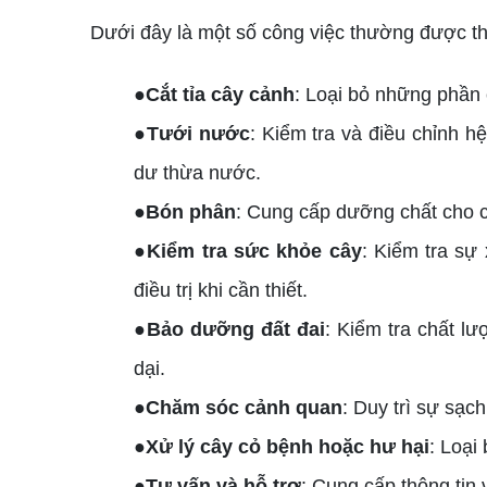
Dưới đây là một số công việc thường được th
●Cắt tỉa cây cảnh
: Loại bỏ những phần
●Tưới nước
: Kiểm tra và điều chỉnh h
dư thừa nước.
●Bón phân
: Cung cấp dưỡng chất cho c
●Kiểm tra sức khỏe cây
: Kiểm tra sự
điều trị khi cần thiết.
●Bảo dưỡng đất đai
: Kiểm tra chất l
dại.
●Chăm sóc cảnh quan
: Duy trì sự sạc
●Xử lý cây cỏ bệnh hoặc hư hại
: Loại
●Tư vấn và hỗ trợ
: Cung cấp thông tin