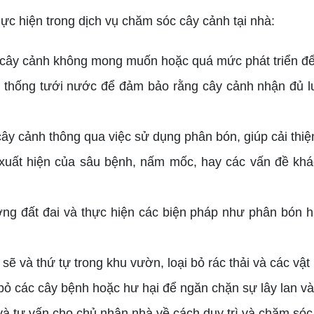
ực hiện trong dịch vụ chăm sóc cây cảnh tại nhà:
 cây cảnh không mong muốn hoặc quá mức phát triển để
ệ thống tưới nước để đảm bảo rằng cây cảnh nhận đủ lư
ây cảnh thông qua việc sử dụng phân bón, giúp cải thi
 xuất hiện của sâu bệnh, nấm mốc, hay các vấn đề kh
ượng đất đai và thực hiện các biện pháp như phân bón h
h sẽ và thứ tự trong khu vườn, loại bỏ rác thải và các v
 bỏ các cây bệnh hoặc hư hại để ngăn chặn sự lây lan và
 và tư vấn cho chủ nhân nhà về cách duy trì và chăm só