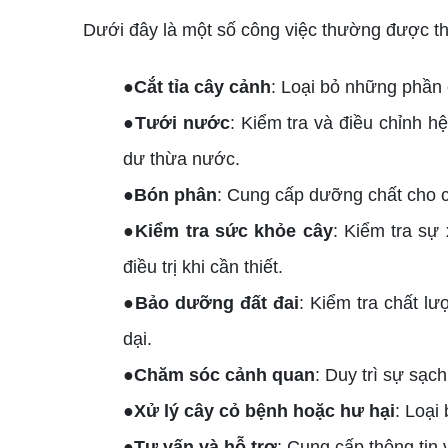
Dưới đây là một số công việc thường được th
●Cắt tỉa cây cảnh
: Loại bỏ những phần
●Tưới nước
: Kiểm tra và điều chỉnh h
dư thừa nước.
●Bón phân
: Cung cấp dưỡng chất cho c
●Kiểm tra sức khỏe cây
: Kiểm tra sự
điều trị khi cần thiết.
●Bảo dưỡng đất đai
: Kiểm tra chất l
dại.
●Chăm sóc cảnh quan
: Duy trì sự sạc
●Xử lý cây cỏ bệnh hoặc hư hại
: Loại
●Tư vấn và hỗ trợ
: Cung cấp thông tin