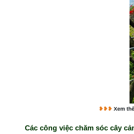
❥❥❥
Xem th
Các công việc chăm sóc cây cản