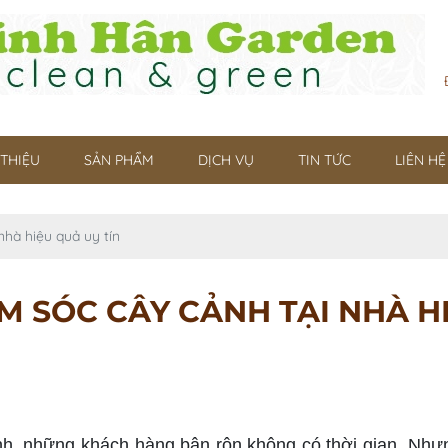
 THIỆU
SẢN PHẨM
DỊCH VỤ
TIN TỨC
LIÊN HỆ
nhà hiệu quả uy tín
M SÓC CÂY CẢNH TẠI NHÀ HI
, những khách hàng bận rộn không có thời gian. Nhưn