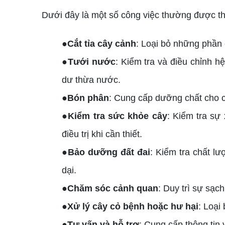
Dưới đây là một số công việc thường được th
●Cắt tỉa cây cảnh
: Loại bỏ những phần
●Tưới nước
: Kiểm tra và điều chỉnh h
dư thừa nước.
●Bón phân
: Cung cấp dưỡng chất cho c
●Kiểm tra sức khỏe cây
: Kiểm tra sự
điều trị khi cần thiết.
●Bảo dưỡng đất đai
: Kiểm tra chất l
dại.
●Chăm sóc cảnh quan
: Duy trì sự sạc
●Xử lý cây cỏ bệnh hoặc hư hại
: Loại
●Tư vấn và hỗ trợ
: Cung cấp thông tin