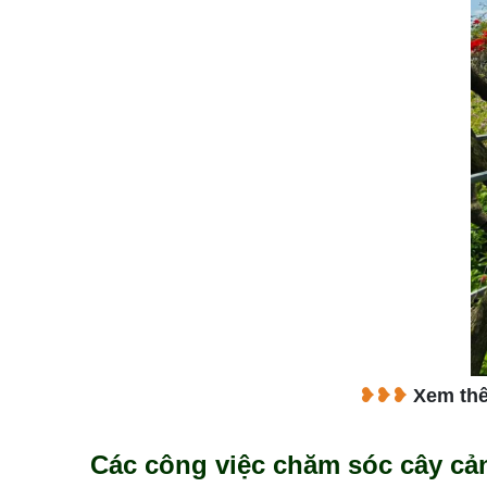
❥❥❥
Xem th
Các công việc chăm sóc cây cản