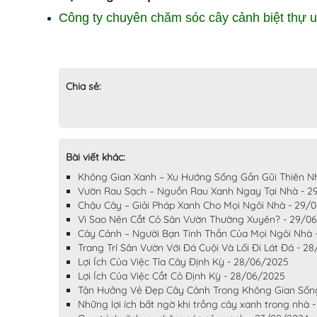
Công ty chuyên chăm sóc cây cảnh biệt thự u
Chia sẻ:
Bài viết khác:
Không Gian Xanh – Xu Hướng Sống Gần Gũi Thiên N
Vườn Rau Sạch – Nguồn Rau Xanh Ngay Tại Nhà - 2
Chậu Cây – Giải Pháp Xanh Cho Mọi Ngôi Nhà - 29/
Vì Sao Nên Cắt Cỏ Sân Vườn Thường Xuyên? - 29/0
Cây Cảnh – Người Bạn Tinh Thần Của Mọi Ngôi Nhà 
Trang Trí Sân Vườn Với Đá Cuội Và Lối Đi Lát Đá - 2
Lợi Ích Của Việc Tỉa Cây Định Kỳ - 28/06/2025
Lợi Ích Của Việc Cắt Cỏ Định Kỳ - 28/06/2025
Tận Hưởng Vẻ Đẹp Cây Cảnh Trong Không Gian Sốn
Những lợi ích bất ngờ khi trồng cây xanh trong nhà