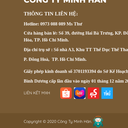
THÔNG TIN LIÊN HỆ:
Hotline: 0973 088 089 Ms Thư
Cửa hàng bán lẻ: Số 39, đường Hai Bà Trưng, KP. Đ
Hòa, TP. Hồ Chí Minh.
Địa chỉ trụ sở : Số nhà A3, Khu TT Thể Dục Thể Tha
P. Đông Hoà, TP. Hồ Chí Minh.
Giấy phép kinh doanh số 3701193394 do Sở Kế Hoạc
Bình Dương cấp lần đầu vào ngày 01 tháng 12 năm 2
LIÊN KẾT MXH
Copyright © 2020 Công Ty Minh Hân.