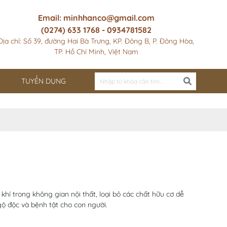
Email: minhhanco@gmail.com
(0274) 633 1768 - 0934781582
Địa chỉ: Số 39, đường Hai Bà Trưng, KP. Đông B, P. Đông Hòa,
TP. Hồ Chí Minh, Việt Nam
TUYỂN DỤNG
hí trong không gian nội thất, loại bỏ các chất hữu cơ dễ
ộ độc và bệnh tật cho con người.