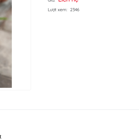
Giá:
Lượt xem:
2346
t