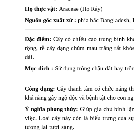
Họ thực vật:
Araceae (Họ
Ráy)
Nguồn
gốc xuất xứ :
phía bắc Bangladesh,
Đặc
điểm:
Cây có chiều cao trung bình kh
rộng, rễ cây dạng chùm màu trắng rất khỏe
dài.
Mục
đích :
Sử dụng trồng chậu đất hay tr
…..
Công
dụng:
Cây
t
hanh tâm có chức năng tha
khả năng gây ngộ độc và bệnh tật cho con ng
Ý nghĩa phong thủy:
Giúp gia chủ bình lặ
việc. Loài
cây này còn là biểu trưng của s
tương lai tươi sáng.