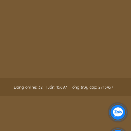
Đang online: 32
Tuần: 15697
Tổng truy cập: 2715457