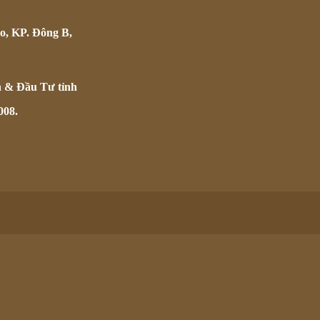
o, KP. Đông B,
h & Đầu Tư tỉnh
008.