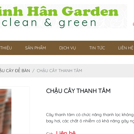
 THIỆU
SẢN PHẨM
DỊCH VỤ
TIN TỨC
LIÊN HỆ
ẬU CÂY ĐỂ BÀN
CHẬU CÂY THANH TÂM
CHẬU CÂY THANH TÂM
Cây thanh tâm có chức năng thanh lọc không k
bay hơi, các chất ô nhiễm có khả năng gây ng
Liên hệ