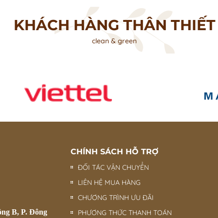
KHÁCH HÀNG THÂN THIẾT
clean & green
CHÍNH SÁCH HỖ TRỢ
ĐỐI TÁC VẬN CHUYỂN
LIÊN HỆ MUA HÀNG
CHƯƠNG TRÌNH ƯU ĐÃI
ông B, P. Đông
PHƯƠNG THỨC THANH TOÁN