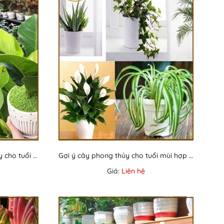
Bí quyết chọn cây phong thủy cho tuổi ngọ mang lại tài lộc và may mắn
Gợi ý cây phong thủy cho tuổi mùi hợp mệnh, mang lại may mắn
Giá:
Liên hệ