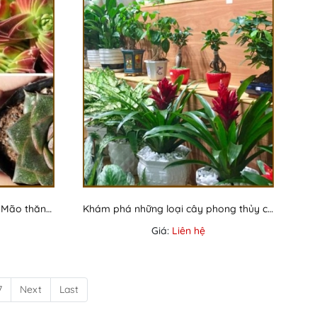
Top cây phong thủy cho tuổi Mão thăng tiến trong sự nghiệp
Khám phá những loại cây phong thủy cho tuổi Dần
Giá:
Liên hệ
7
Next
Last