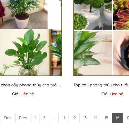
Bí quyết chọn cây phong thủy cho tuổi Thìn: Bạn đã biết chưa?
Giá:
Liên hệ
Giá:
Liên hệ
First
Prev
1
2
...
11
12
13
14
15
16
1