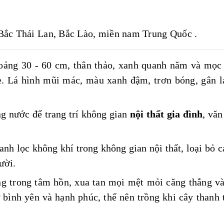
 Bắc Thái Lan, Bắc Lào, miền nam Trung Quốc
.
oảng 30 - 60 cm,
thân thảo
,
xanh quanh năm và mọc t
. Lá hình
mũi mác,
màu xanh đậm, trơn bóng, gân l
ồng nước để
trang trí không gian
nội thất gia đình
,
văn
nh lọc không khí trong không gian nội thất, loại bỏ c
ười.
ng trong tâm hồn, xua tan mọi mệt mỏi căng thẳng v
ự bình yên và hạnh phúc, thế nên trồng khi cây thanh