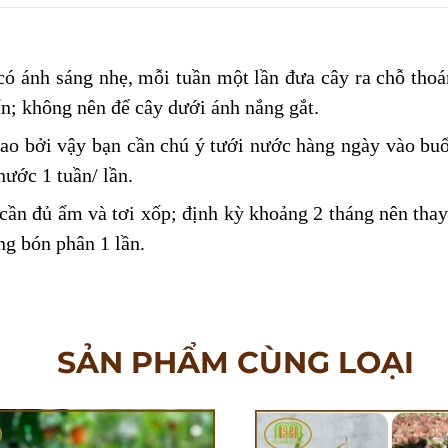
có ánh sáng nhẹ
,
mỗi tuần một lần đưa cây ra chỗ tho
uẩn; không nên để cây
dưới ánh nắng gắt.
o bởi vậy bạn cần chú ý tưới nước hàng ngày vào buổ
 nước 1 tuần
/
lần
.
cần đủ ẩm và tơi xốp; định kỳ khoảng 2 tháng nên thay 
ng bón phân 1 lần.
SẢN PHẨM CÙNG LOẠI