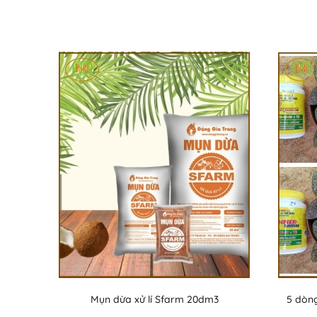
Mụn dừa xử lí Sfarm 20dm3
5 dòn