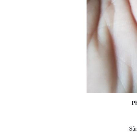
Ph
Sả