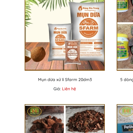
Mụn dừa xử lí Sfarm 20dm3
5 dòn
Giá:
Liên hệ